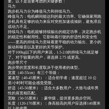
要。
以下是需要考虑的关键参数：
马力
跑步机马力分为峰值马力和持续马力。
峰值马力：电机瞬间能达到的最大功率。
它确保家用跑
步机具有足够的动力来应对突然加速或倾斜，避免滞后
或动力不足。
持续马力：电机能够持续输出的稳定功率，决定跑步机
的稳定性和耐用性。
它影响着行驶的舒适性和安全性
——更高的持续马力意味着更平稳的动力输出、更小的
振动和噪音以及更好的关节保护。
对于100kg以下的用户来说，1.5-2.0的持续马力就足够
了。
对于较重的用户，请选择 2.75 或更高。
跑步带尺寸
跑步带的宽度和长度取决于使用者的体型。
宽度（40-55cm）有三个等级：
紧凑型（40-45厘米）：适合初学者；
速度超过 10 公
里/小时时可能会感觉受限。
舒适（45-50厘米）：适合大多数用户，大致与成年男
性的肩宽相匹配。
宽敞（50-55厘米）：豪华级，提供更多跑步空间。
长度（120-170厘米）：身高较高的用户应选择140厘米
以上的皮带。