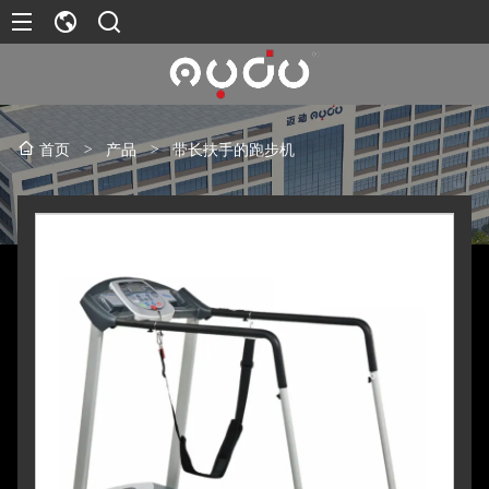
>
产品
>
带长扶手的跑步机
首页