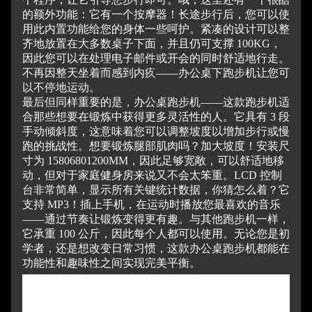
的额外功能：它有一个按摩器！
长途步行后，您可以使
用此内置功能给您的身体一些呵护。
紧凑的设计可以整
齐地放置在大多数桌子下面，并且仍可支撑 100KG，
因此您可以在处理电子邮件或开会的同时舒适地行走。
不再因整天坐着而感到内疚——办公桌下跑步机让您可
以不停地运动。
最后但同样重要的是，办公桌跑步机——这款跑步机适
合那些想要在锻炼中获得更多灵活性的人。
它具有 3 段
手动倾斜度，这意味着您可以调整坡度以增加步行或慢
跑的挑战性。
想要锻炼腿部肌肉吗？
加大坡度！
安装尺
寸为 15806801200MM，因此足够宽敞，可以舒适地移
动，但对于家庭健身房来说又不会太笨重。
LCD 控制
台非常简单，显示所有关键统计数据，你猜怎么着？
它
支持 MP3！
插上手机，在运动时播放您最喜欢的音乐
——通过节奏让锻炼变得更有趣。
与其他跑步机一样，
它承重 100 公斤，因此每个人都可以使用。无论您是初
学者，还是想改变日常习惯，这款办公桌跑步机都能在
功能性和趣味性之间实现完美平衡。