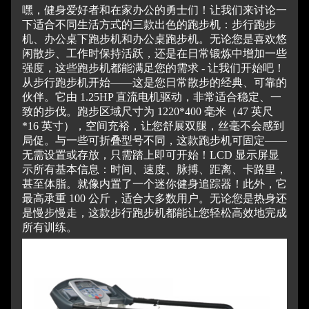
嘿，健身爱好者和在家办公的勇士们！
让我们来讨论一
下适合不同生活方式的三款出色的跑步机：步行跑步
机、办公桌下跑步机和办公桌跑步机。
无论您是喜欢悠
闲散步、工作时保持活跃，还是在日常锻炼中增加一些
强度，这些跑步机都能满足您的需求 - 让我们开始吧！
从步行跑步机开始——这是您日常散步的经典、可靠的
伙伴。
它由 1.25HP 直流电机驱动，非常适合稳定、一
致的步伐。
跑步区域尺寸为 1220*400 毫米（47 英尺
*16 英寸），空间充裕，让您舒展双腿，丝毫不会感到
局促。与一些可折叠型号不同，这款跑步机可固定——
无需设置或存放，只需踏上即可开始！LCD 显示屏显
示所有基本信息：时间、速度、脉搏、距离、卡路里，
甚至体脂。就像内置了一个迷你健身追踪器！此外，它
最高承重 100 公斤，适合大多数用户。无论您是热身还
是慢步慢走，这款步行跑步机都能让您轻松高效地完成
所有训练。