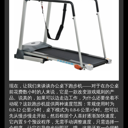
现在，让我们来谈谈办公桌下跑步机——对于在办公桌
前花费数小时的人来说，它是一款改变游戏规则的产
品。
说真的，如果可以边走边工作，为什么还要坐着不
动呢？
这款跑步机提供两种速度范围：常规使用时为
0.8-12 公里/小时，桌下模式为 0.8-6 公里/小时。您可以
先从慢步慢走开始，然后根据个人喜好逐渐加快速度。
它内置 9 个预设程序，无需手动调整速度，只需选择一
个程序，让它引导您步行即可。
哦，这里还有一个很酷