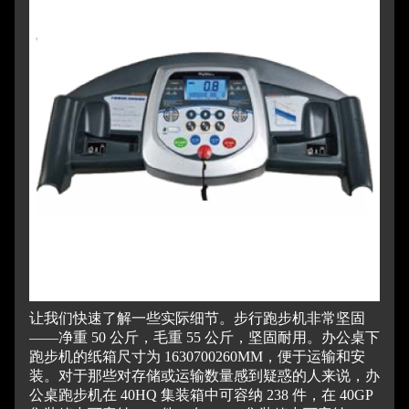
让我们快速了解一些实际细节。
步行跑步机非常坚固
——净重 50 公斤，毛重 55 公斤，坚固耐用。
办公桌下
跑步机的纸箱尺寸为 1630700260MM，便于运输和安
装。
对于那些对存储或运输数量感到疑惑的人来说，办
公桌跑步机在 40HQ 集装箱中可容纳 238 件，在 40GP